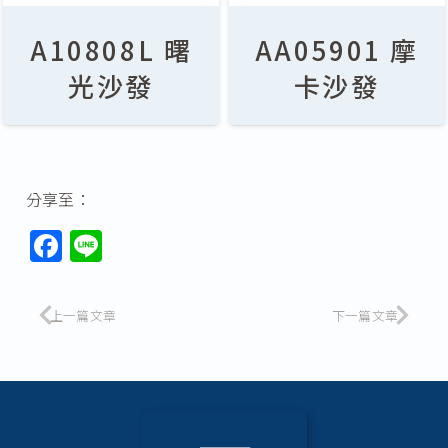
A10808L 曙
AA05901 摩
光沙發
卡沙發
分享至：
F
Li
a
n
c
e
上一篇文章
下一篇文章
e
b
o
o