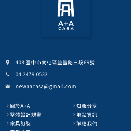
k
408 臺中市南屯區益豐路三段69號
04 2479 0532
phone
newaacasa@gmail.com
email
關於A+A
知識分享
整體設計規畫
地點資訊
家具訂製
聯絡我們