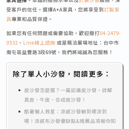
受客戶的信任。選擇A+A家具，您將享受到
訂製家
具
專業和品質保證。
如果您有任何問題或需要協助，歡迎撥打
04-2479-
0532
、
Line線上諮詢
或是親洽展場地址：台中市
南屯區益豐路3段69號，我們將竭誠為您服務！
除了單人小沙發，閱讀更多：
皮沙發怎麼選？一篇認識皮沙發，詳解
真皮、牛皮、合成皮沙發！
酷暑懶人救星：涼感沙發躺到哪涼到
哪！涼感布沙發優缺點&推薦品項報你知