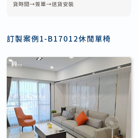
貨時間→簽單→送貨安裝
訂製案例1-B17012休閒單椅