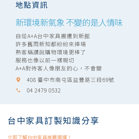
地點資訊
新環境新氣象 不變的是人情味
自從A+A台中家具搬遷到新館
許多舊雨新知都紛紛來捧場
熟客稱讚說購物環境更棒了
服務也像以前一樣親切
A+A對待客人像朋友的心，不會變
408 臺中市南屯區益豐路三段69號
04 2479 0532
phone
台中家具訂製知識分享
立即了解台中家具推薦選擇！