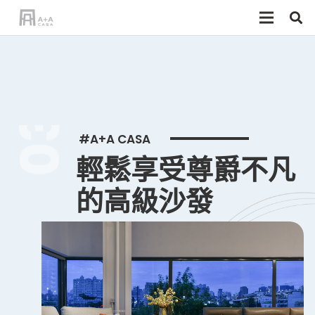
03
#A+A CASA
輕鬆享受尊爵不凡
的高級沙發