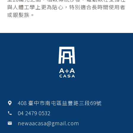
與人體工學上更為貼心，特別適合長時間使用者
或銀髮族。
408 臺中市南屯區益豐路三段69號
04 2479 0532
phone
newaacasa@gmail.com
email