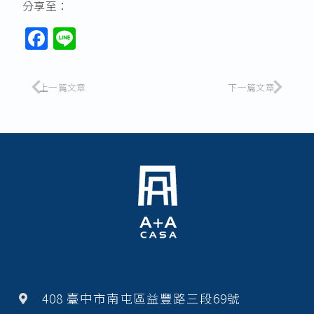
分享至：
F
Li
a
n
c
e
上一篇文章
下一篇文章
e
b
o
o
k
408 臺中市南屯區益豐路三段69號