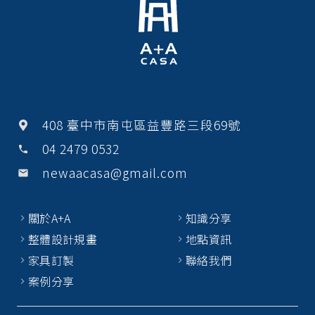
k
408 臺中市南屯區益豐路三段69號
04 2479 0532
phone
newaacasa@gmail.com
email
關於A+A
知識分享
整體設計規畫
地點資訊
家具訂製
聯絡我們
案例分享