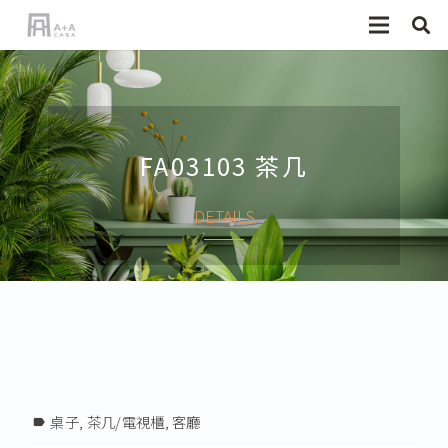
FA03103 茶几
DETAILS
桌子
,
茶几/電視櫃
,
客廳
label