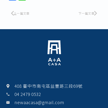
a
n
c
e
上一篇文章
下一篇文章
e
b
o
o
k
408 臺中市南屯區益豐路三段69號
04 2479 0532
phone
newaacasa@gmail.com
email