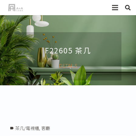
F22605 茶几
DETAILS
茶几/電視櫃
,
客廳
label