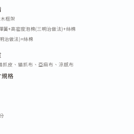
構
實木框架
彈簧+高密度泡棉(三明治做法)+絲棉
明治做法)+絲棉
質
貓抓皮、貓抓布、亞麻布、涼感布
寸規格
分