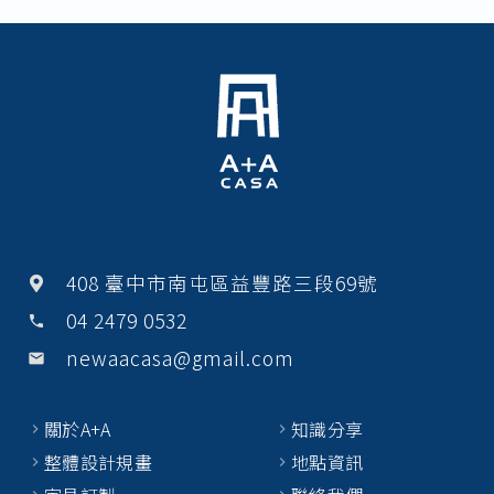
b
o
o
k
408 臺中市南屯區益豐路三段69號
04 2479 0532
phone
newaacasa@gmail.com
email
關於A+A
知識分享
整體設計規畫
地點資訊