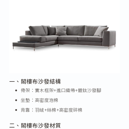
一、閣樓布沙發結構
骨架：實木框架+進口織帶+鍍鈦沙發腳
坐墊：高密度泡棉
背靠：羽絨+絲棉+高密度碎棉
二、閣樓布沙發材質