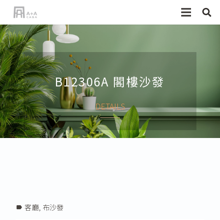
B12306A 閣樓沙發
DETAILS
客廳
,
布沙發
label