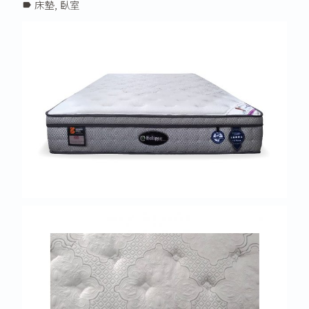
床墊
,
臥室
label