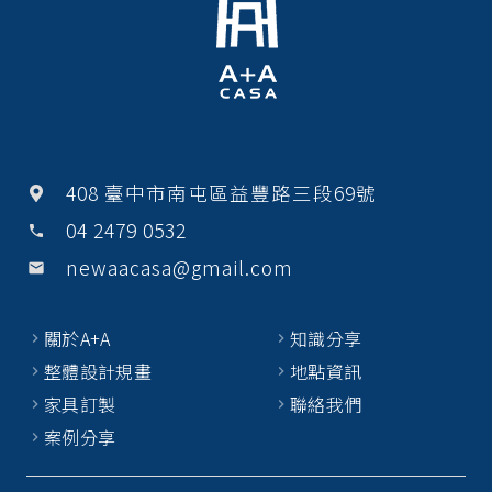
k
408 臺中市南屯區益豐路三段69號
04 2479 0532
phone
newaacasa@gmail.com
email
關於A+A
知識分享
整體設計規畫
地點資訊
家具訂製
聯絡我們
案例分享